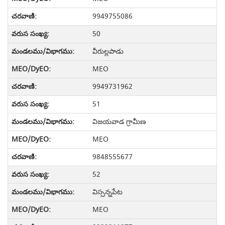
9949755086
50
వీరుల్లపాడు
MEO
9949731962
51
విజయవాడ గ్రామీణ
MEO
9848555677
52
విస్సన్నపేట
MEO