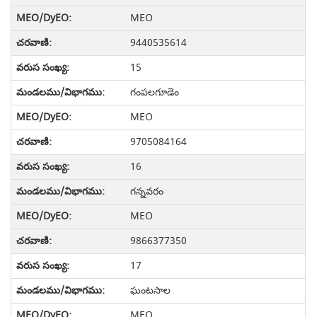
MEO
9440535614
15
గంపలగూడెం
MEO
9705084164
16
గన్నవరం
MEO
9866377350
17
ఘంటసాల
MEO