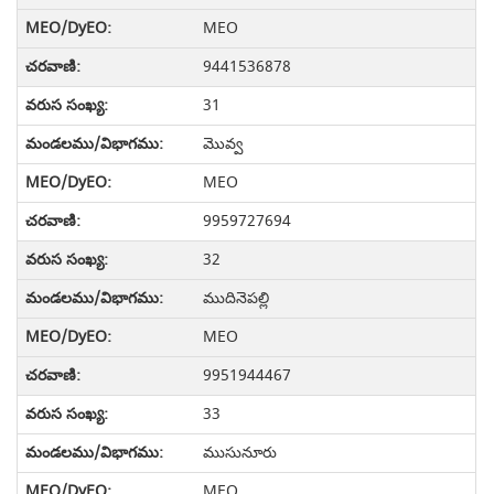
MEO
9441536878
31
మొవ్వ
MEO
9959727694
32
ముదినెపల్లి
MEO
9951944467
33
ముసునూరు
MEO