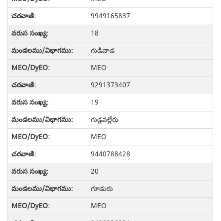
9949165837
18
గుడివాడ
MEO
9291373407
19
గుడ్లవల్లేరు
MEO
9440788428
20
గూడురు
MEO