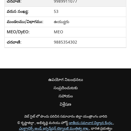
9989911077
53
ఉయ్యురు
MEO
9885354302
ఉపయోగ నిబంధనలు
సంప్రదించుటకు
సహాయం
విశ్లేషణ
వెబ్ సైట్ లో పొందు పరిచిన సమాచారం జిల్లా యంత్రాంగం వారిది
© కృష్ణాజిల్లా , అభివృద్ధి మరియు హోస్ట్
జాతీయ సమాచార విజ్ఞ్యాన కేంద్రం
,
ఎలక్ట్రానిక్స్ అండ్ ఇన్ఫర్మేషన్ టెక్నాలజీ మంత్రిత్వ శాఖ
, భారత ప్రభుత్వం