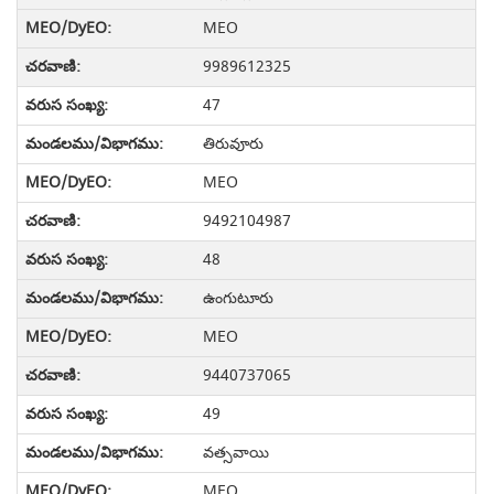
MEO
9989612325
47
తిరువూరు
MEO
9492104987
48
ఉంగుటూరు
MEO
9440737065
49
వత్సవాయి
MEO