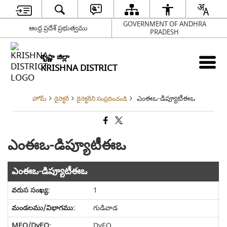
GOVERNMENT OF ANDHRA
ఆంధ్ర ప్రదేశ్ ప్రభుత్వము
PRADESH
కృష్ణా జిల్లా
KRISHNA DISTRICT
ఎంఈఒ-డిప్యూటీఈఒ
హోమ్
డైరెక్టరీ
డైరెక్టరీని సంప్రదించండి
ఎంఈఒ-డిప్యూటీఈఒ
ఎంఈఒ-డిప్యూటీఈఒ
1
గుడివాడ
DyEO