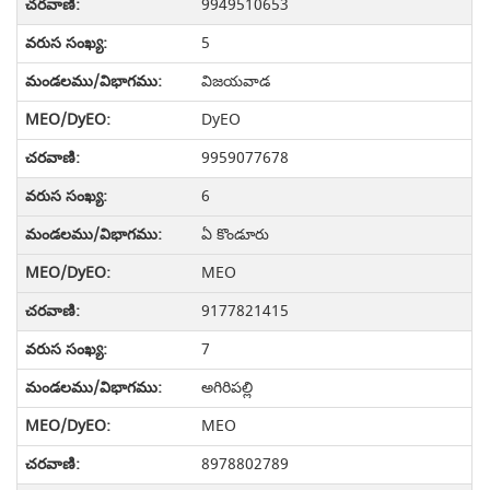
9949510653
5
విజయవాడ
DyEO
9959077678
6
ఏ కొండూరు
MEO
9177821415
7
అగిరిపల్లి
MEO
8978802789