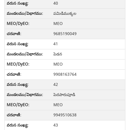
40
పమిడిముక్కల
MEO
9685190049
41
పెడన
MEO
9908163764
42
పెదపారుపూడి
MEO
9949510638
43