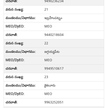
9490236234
21
ఇబ్రహీంపట్నం
MEO
9440218604
22
జగ్గయ్యపేట
MEO
9949510617
23
కైకలూరు
MEO
9963252051