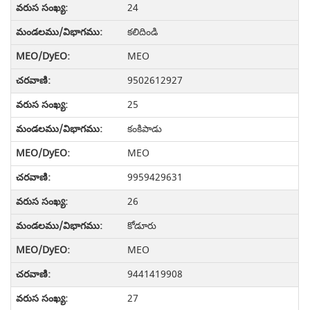
24
కలిదిండి
MEO
9502612927
25
కంకిపాడు
MEO
9959429631
26
కోడూరు
MEO
9441419908
27