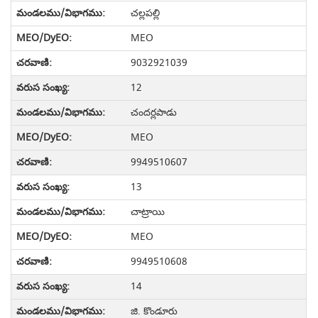
చల్లపల్లి
MEO
9032921039
12
చందర్లపాడు
MEO
9949510607
13
చాట్రాయి
MEO
9949510608
14
జి. కొండూరు