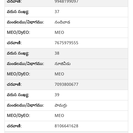
9948199097
37
నందివాడ
MEO
7675979555
38
నూజివీడు
MEO
7093800677
39
పామర్రు
MEO
8106641628