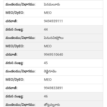
పెనమలూరు
MEO
9494939111
44
పెనునచికప్రోలు
MEO
9949510640
45
రెడ్డిగూడెం
MEO
9949833891
46
తోట్లవల్లూరు