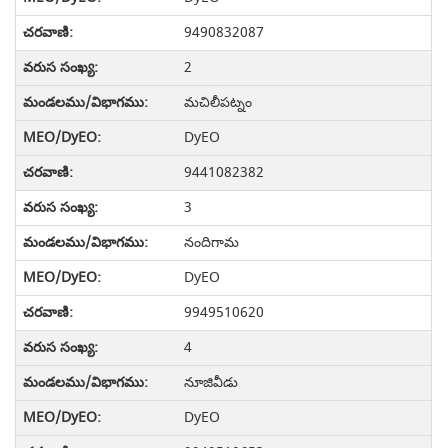
9490832087
2
మచిలీపట్నం
DyEO
9441082382
3
నందిగామ
DyEO
9949510620
4
నూజివీడు
DyEO