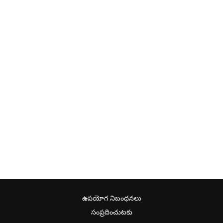
ఉపయోగ నిబంధనలు
సంప్రదించుటకు