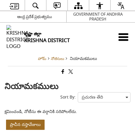
GOVERNMENT OF ANDHRA
ఆంధ్ర ప్రదేశ్ ప్రభుత్వము
PRADESH
కృష్ణా జిల్లా
KRISHNA DISTRICT
నియామకములు
హోమ్
నోటిసులు
నియామకములు
Sort By:
క్షమించండి, నోటీసు ఈ వర్గానికి సరిపోలలేదు.
ప్రాచీన దస్తావేజులు