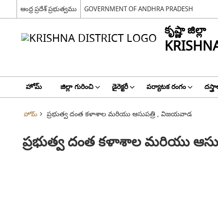
ఆంధ్ర ప్రదేశ్ ప్రభుత్వము
GOVERNMENT OF ANDHRA PRADESH
కృష్ణా జిల్లా
KRISHNA
హోమ్
జిల్లా గురించి
డైరెక్టరీ
పర్యాటక రంగం
దస్త్ర
ప్రభుత్వ దంత కళాశాల మరియు ఆసుపత్రి , విజయవాడ
హోమ్
ప్రభుత్వ దంత కళాశాల మరియు ఆసు