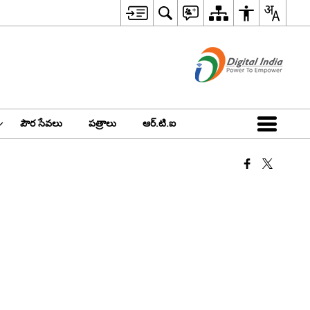
పౌర సేవలు
పత్రాలు
ఆర్.టి.ఐ