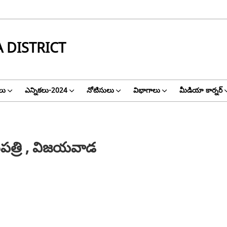
 DISTRICT
ాలు
ఎన్నికలు-2024
నోటిసులు
విభాగాలు
మీడియా కార్నర్
పత్రి , విజయవాడ