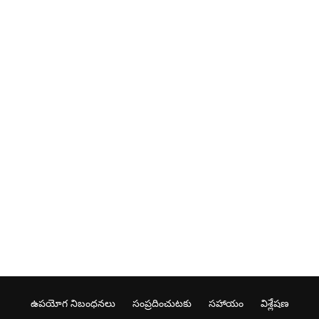
ఉపయోగ నిబంధనలు
సంప్రదించుటకు
సహాయం
విశ్లేషణ