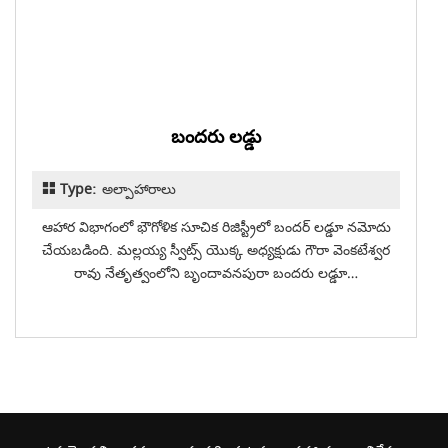
బందరు లడ్డు
Type:
అల్పాహారాలు
ఆహార విభాగంలో భౌగోళిక సూచిక రిజిస్ట్రీలో బందర్ లడ్డూ నమోదు
చేయబడింది. మల్లయ్య స్వీట్స్ యొక్క అధ్యక్షుడు గౌరా వెంకటేశ్వర
రావు నేతృత్వంలోని బృందావనపురా బందరు లడ్డూ…