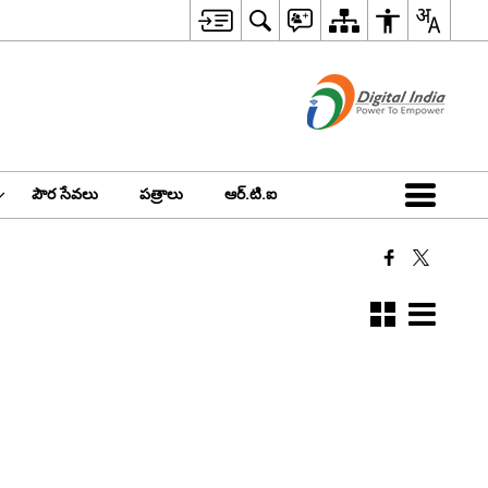
పౌర సేవలు
పత్రాలు
ఆర్.టి.ఐ