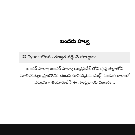
బందరు హల్వ
Type:
భోజనం తర్వాత వడ్డించే పదార్థాలు
బందర్ హల్వా బందర్ హల్వా ఆంధ్రప్రదేశ్ లోని కృష్ణ జిల్లాలోని
మాచిలిపట్నం ప్రాంతానికి చెందిన రుచికరమైన డెజర్ట్. పండుగ కాలంలో
ఎక్కువగా తయారుచేసే ఈ సాంప్రదాయ వంటకం…