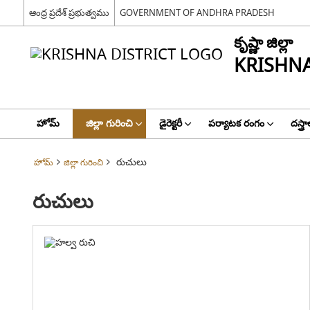
ఆంధ్ర ప్రదేశ్ ప్రభుత్వము
GOVERNMENT OF ANDHRA PRADESH
కృష్ణా జిల్లా
KRISHNA
హోమ్
జిల్లా గురించి
డైరెక్టరీ
పర్యాటక రంగం
దస్త్ర
రుచులు
హోమ్
జిల్లా గురించి
రుచులు