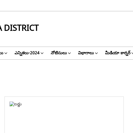
 DISTRICT
ాలు
ఎన్నికలు-2024
నోటిసులు
విభాగాలు
మీడియా కార్నర్