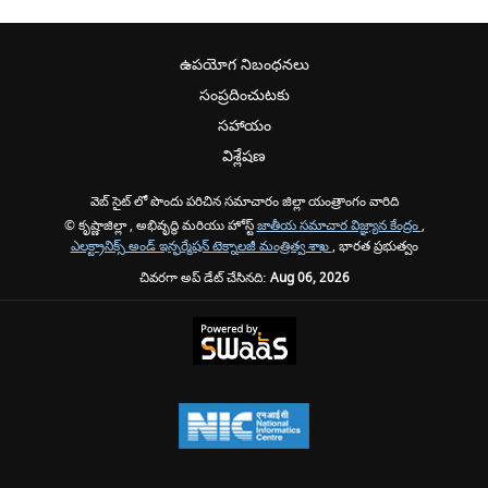
ఉపయోగ నిబంధనలు
సంప్రదించుటకు
సహాయం
విశ్లేషణ
వెబ్ సైట్ లో పొందు పరిచిన సమాచారం జిల్లా యంత్రాంగం వారిది
© కృష్ణాజిల్లా , అభివృద్ధి మరియు హోస్ట్
జాతీయ సమాచార విజ్ఞ్యాన కేంద్రం
,
ఎలక్ట్రానిక్స్ అండ్ ఇన్ఫర్మేషన్ టెక్నాలజీ మంత్రిత్వ శాఖ
, భారత ప్రభుత్వం
చివరగా అప్ డేట్ చేసినది:
Aug 06, 2026