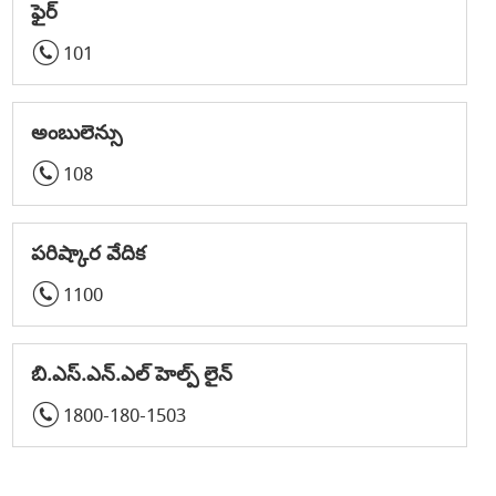
ఫైర్
101
అంబులెన్సు
108
పరిష్కార వేదిక
1100
బి.ఎస్.ఎన్.ఎల్ హెల్ప్ లైన్
1800-180-1503