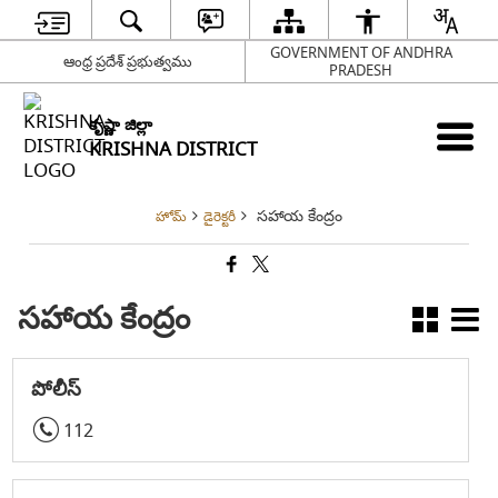
GOVERNMENT OF ANDHRA
ఆంధ్ర ప్రదేశ్ ప్రభుత్వము
PRADESH
కృష్ణా జిల్లా
KRISHNA DISTRICT
సహాయ కేంద్రం
హోమ్
డైరెక్టరీ
సహాయ కేంద్రం
పోలీస్
112