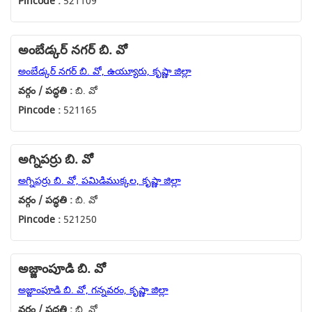
Pincode :
521109
అంబేడ్కర్ నగర్ బి. వో
అంబేడ్కర్ నగర్ బి. వో, ఉయ్యూరు, కృష్ణా జిల్లా
వర్గం / పద్ధతి :
బి. వో
Pincode :
521165
అగ్నిపర్రు బి. వో
అగ్నిపర్రు బి. వో, పమిడిముక్కల, కృష్ణా జిల్లా
వర్గం / పద్ధతి :
బి. వో
Pincode :
521250
అజ్జాంపూడి బి. వో
అజ్జాంపూడి బి. వో, గన్నవరం, కృష్ణా జిల్లా
వర్గం / పద్ధతి :
బి. వో