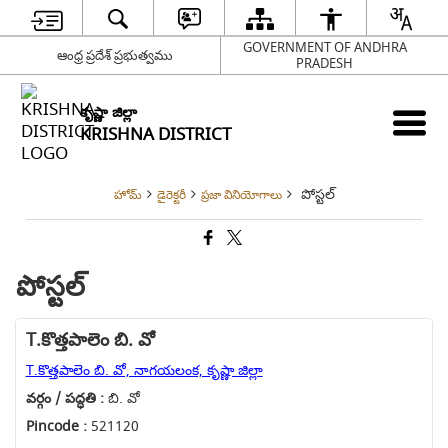
GOVERNMENT OF ANDHRA
ఆంధ్ర ప్రదేశ్ ప్రభుత్వము
PRADESH
కృష్ణా జిల్లా
KRISHNA DISTRICT
పోస్టల్
హోమ్
డైరెక్టరీ
ప్రజా వినియోగాలు
పోస్టల్
T.కొత్తపాలెం బి. వో
T.కొత్తపాలెం బి. వో, నాగయలంక, కృష్ణా జిల్లా
వర్గం / పద్ధతి :
బి. వో
Pincode :
521120