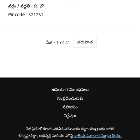
వర్గం / పద్ధతి :
బి. వో
Pincode :
521261
తరువాత
పేజీ - 1 of 41
ఉపయోగ నిబంధనలు
సంప్రదించుటకు
సహాయం
విశ్లేషణ
వెబ్ సైట్ లో పొందు పరిచిన సమాచారం జిల్లా యంత్రాంగం వారిది
© కృష్ణాజిల్లా , అభివృద్ధి మరియు హోస్ట్
జాతీయ సమాచార విజ్ఞ్యాన కేంద్రం
,