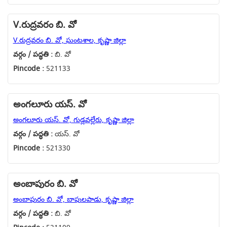
V.రుద్రవరం బి. వో
V.రుద్రవరం బి. వో, ఘంటశాల, కృష్ణా జిల్లా
వర్గం / పద్ధతి :
బి. వో
Pincode :
521133
అంగలూరు యస్. వో
అంగలూరు యస్. వో, గుడ్లవల్లేరు, కృష్ణా జిల్లా
వర్గం / పద్ధతి :
యస్. వో
Pincode :
521330
అంబాపురం బి. వో
అంబాపురం బి. వో, బాపులపాడు, కృష్ణా జిల్లా
వర్గం / పద్ధతి :
బి. వో