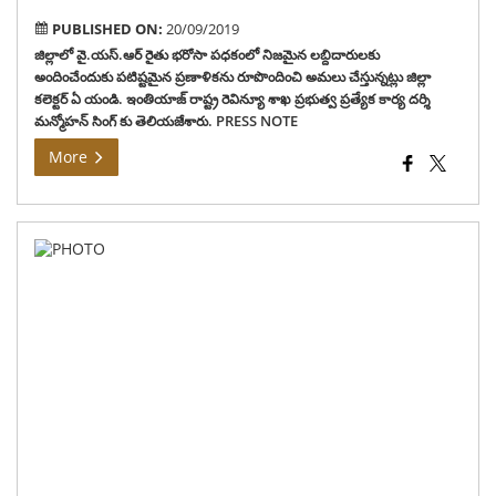
PUBLISHED ON:
20/09/2019
జిల్లాలో వై.యస్.ఆర్ రైతు భరోసా పధకంలో నిజమైన లబ్దిదారులకు
అందించేందుకు పటిష్టమైన ప్రణాళికను రూపొందించి అమలు చేస్తున్నట్లు జిల్లా
కలెక్టర్ ఏ యండి. ఇంతియాజ్ రాష్ట్ర రెవిన్యూ శాఖ ప్రభుత్వ ప్రత్యేక కార్య దర్శి
మన్మోహన్ సింగ్ కు తెలియజేశారు. PRESS NOTE
More
జిల్
గ్రా
వార్డ
సచ
సిబ్
ని
వ్రా
పరీక
ఉత్తీ
అభ్య