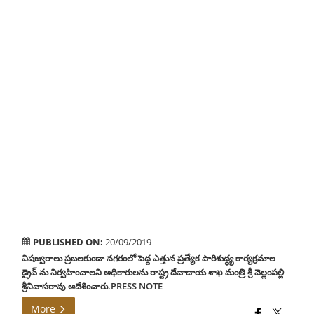
పారిశ
కార్
డ్రైవ
ను
నిర
అధి
రాష్ట
దే
శాఖ
మంత్
శ్రీ
వెల్ల
శ్రీ
ఆదే
PUBLISHED ON:
20/09/2019
విషజ్వరాలు ప్రబలకుండా నగరంలో పెద్ద ఎత్తున ప్రత్యేక పారిశుద్ధ్య కార్యక్రమాల
డ్రైవ్ ను నిర్వహించాలని అధికారులను రాష్ట్ర దేవాదాయ శాఖ మంత్రి శ్రీ వెల్లంపల్లి
శ్రీనివాసరావు ఆదేశించారు.PRESS NOTE
More