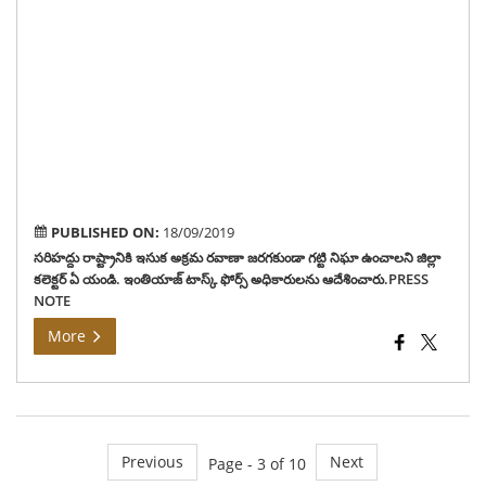
జిల్ల
కలెక్
ఏ
యండ
ఇంత
టాస్
ఫోర్స
అధి
ఆదే
PUBLISHED ON:
18/09/2019
సరిహద్దు రాష్ట్రానికి ఇసుక అక్రమ రవాణా జరగకుండా గట్టి నిఘా ఉంచాలని జిల్లా
కలెక్టర్ ఏ యండి. ఇంతియాజ్ టాస్క్ ఫోర్స్ అధికారులను ఆదేశించారు.PRESS
NOTE
More
Previous
Next
Page - 3 of 10