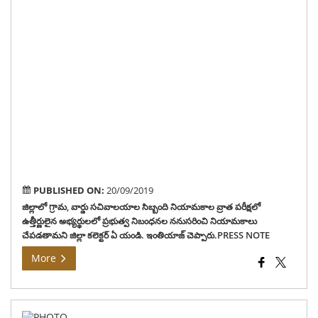
ప్రభ
ని
నను
ని
చేప
జిల్ల
కలెక్
ఏ
యండ
ఇంత
చెప్
PUBLISHED ON:
20/09/2019
జిల్లాలో గ్రామ, వార్డు సచివాలయాల సిబ్బంది నియామకాల వ్రాత పరీక్షలో
ఉత్తీర్ణులైన అభ్యర్థులలో ప్రభుత్వ నిబంధనల ననుసరించి నియామకాలు
చేపడతామని జిల్లా కలెక్టర్ ఏ యండి. ఇంతియాజ్ చెప్పారు.PRESS NOTE
More