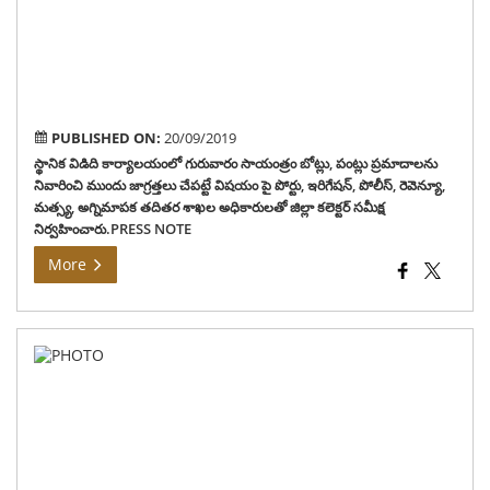
అధి
జిల్ల
కలెక్
సమీక
నిర్
PUBLISHED ON:
20/09/2019
స్థానిక విడిది కార్యాలయంలో గురువారం సాయంత్రం బోట్లు, పంట్లు ప్రమాదాలను
నివారించి ముందు జాగ్రత్తలు చేపట్టే విషయం పై పోర్టు, ఇరిగేషన్, పోలీస్, రెవెన్యూ,
మత్స్య, అగ్నిమాపక తదితర శాఖల అధికారులతో జిల్లా కలెక్టర్ సమీక్ష
నిర్వహించారు.PRESS NOTE
More
విష
ప్ర
నగ
పెద్ద
ఎత్త
ప్రత్