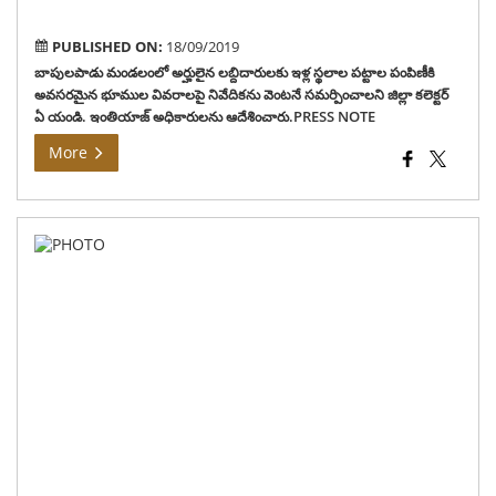
ఆదే
PUBLISHED ON:
18/09/2019
బాపులపాడు మండలంలో అర్హులైన లబ్దిదారులకు ఇళ్ల స్థలాల పట్టాల పంపిణీకి
అవసరమైన భూముల వివరాలపై నివేదికను వెంటనే సమర్పించాలని జిల్లా కలెక్టర్
ఏ యండి. ఇంతియాజ్ అధికారులను ఆదేశించారు.PRESS NOTE
More
ప్రభ
సంక్
కార్
ప్ర
అర్హ
నిర
సేవ
దృక
పని
చేయ