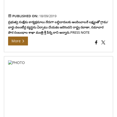
నాని
అన్న
PUBLISHED ON:
18/09/2019
ప్రభుత్వ సంక్షేమ కార్యక్రమాలు నేరుగా లబ్దిదారులకు అందించాలనే లక్ష్యంతో గ్రామ/
వార్డు వలంటీర్ల వ్యస్థను ఏర్పాటు చేయడం జరిగిందని రాష్ట్ర రవాణా, సమాచార
పౌర సంబంధాల శాఖా మంత్రి శ్రీ పేర్ని నాని అన్నారు.PRESS NOTE
More
సరిహ
రాష్ట
ఇస
అక్
రవా
జరగ
గట్టి
నిఘ
ఉంచ