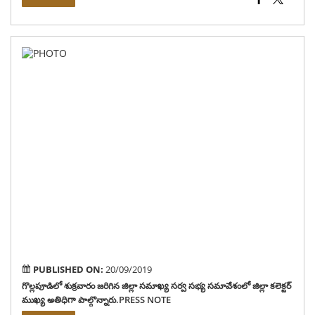
గొల్
శుక్
జరి
జిల్ల
సమా
సర్
సభ్
సమా
జిల్ల
కలెక్
ముఖ
అతి
పాల్
PUBLISHED ON:
20/09/2019
గొల్లపూడిలో శుక్రవారం జరిగిన జిల్లా సమాఖ్య సర్వ సభ్య సమావేశంలో జిల్లా కలెక్టర్
ముఖ్య అతిధిగా పాల్గొన్నారు.PRESS NOTE