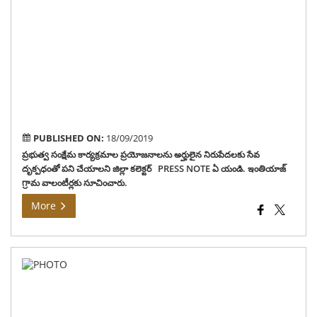
జిల్ల
కలెక్
ఏ
యండ
ఇంత
గ్రా
వాలం
సూచ
PUBLISHED ON:
18/09/2019
ప్రభుత్వ సంక్షేమ కార్యక్రమాల ప్రయోజనాలను అర్హులైన నిరుపేదలకు సేవ
దృక్పధంతో పని చేయాలని జిల్లా కలెక్టర్ PRESS NOTE ఏ యండి. ఇంతియాజ్
గ్రామ వాలంటీర్లకు సూచించారు.
More
ప్రభ
సంక్
కార్
నేరు