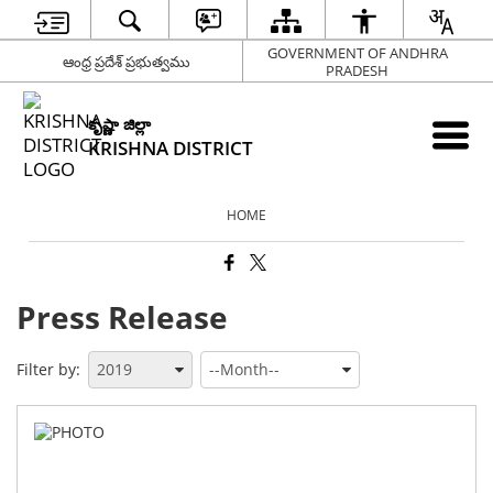
GOVERNMENT OF ANDHRA
ఆంధ్ర ప్రదేశ్ ప్రభుత్వము
PRADESH
కృష్ణా జిల్లా
KRISHNA DISTRICT
HOME
Press Release
Filter by:
స్థాన
విడి
కార