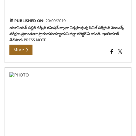
ఇంత
తెలి
PUBLISHED ON:
20/09/2019
యూనియన్ పబ్లిక్ సర్వీస్ కమిషన్ ద్వారా నిర్వహిస్తున్న సివిల్ సర్వీసెస్ మెయిన్స్
పరీక్షలు ప్రశాంతంగా ప్రారంభమయ్యాయని జిల్లా కలెక్టర్ ఏ యండి. ఇంతియాజ్
తెలిపారు.PRESS NOTE
More
జిల్
వై.
రైతు
భరో
పధ
నిజ
లబ్ద
అంద
పటి