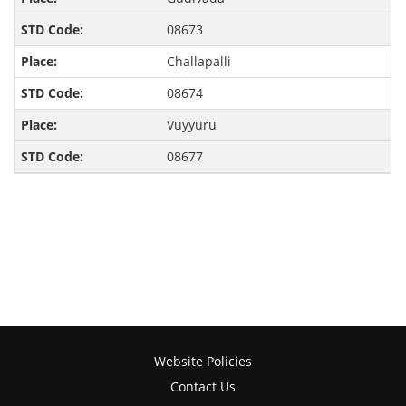
08673
Challapalli
08674
Vuyyuru
08677
Website Policies
Contact Us